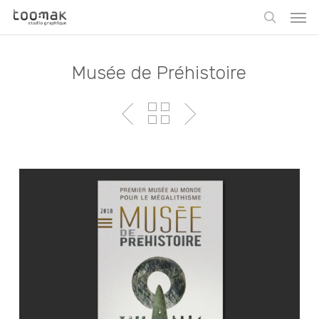
Skip
Men
to
search
main
content
Musée de Préhistoire